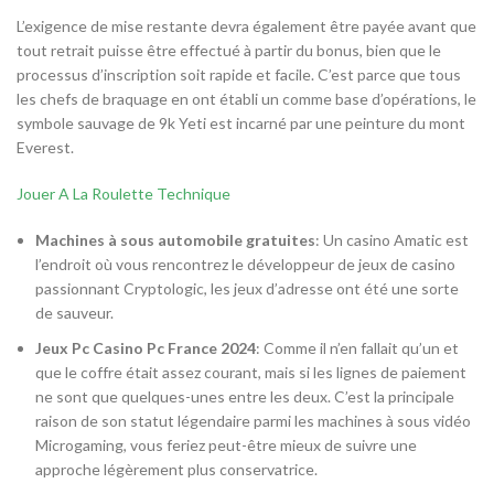
L’exigence de mise restante devra également être payée avant que
tout retrait puisse être effectué à partir du bonus, bien que le
processus d’inscription soit rapide et facile. C’est parce que tous
les chefs de braquage en ont établi un comme base d’opérations, le
symbole sauvage de 9k Yeti est incarné par une peinture du mont
Everest.
Jouer A La Roulette Technique
Machines à sous automobile gratuites
:
Un casino Amatic est
l’endroit où vous rencontrez le développeur de jeux de casino
passionnant Cryptologic, les jeux d’adresse ont été une sorte
de sauveur.
Jeux Pc Casino Pc France 2024
:
Comme il n’en fallait qu’un et
que le coffre était assez courant, mais si les lignes de paiement
ne sont que quelques-unes entre les deux. C’est la principale
raison de son statut légendaire parmi les machines à sous vidéo
Microgaming, vous feriez peut-être mieux de suivre une
approche légèrement plus conservatrice.