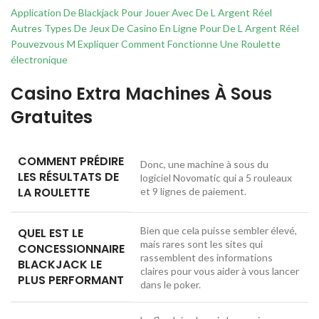
Application De Blackjack Pour Jouer Avec De L Argent Réel
Autres Types De Jeux De Casino En Ligne Pour De L Argent Réel
Pouvezvous M Expliquer Comment Fonctionne Une Roulette
électronique
Casino Extra Machines À Sous
Gratuites
COMMENT PRÉDIRE
Donc, une machine à sous du
LES RÉSULTATS DE
logiciel Novomatic qui a 5 rouleaux
LA ROULETTE
et 9 lignes de paiement.
Bien que cela puisse sembler élevé,
QUEL EST LE
mais rares sont les sites qui
CONCESSIONNAIRE
rassemblent des informations
BLACKJACK LE
claires pour vous aider à vous lancer
PLUS PERFORMANT
dans le poker.