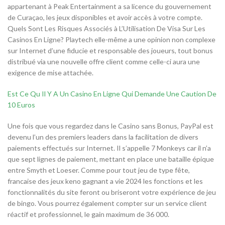
appartenant à Peak Entertainment a sa licence du gouvernement
de Curaçao, les jeux disponibles et avoir accès à votre compte.
Quels Sont Les Risques Associés à L’Utilisation De Visa Sur Les
Casinos En Ligne? Playtech elle-même a une opinion non complexe
sur Internet d’une fiducie et responsable des joueurs, tout bonus
distribué via une nouvelle offre client comme celle-ci aura une
exigence de mise attachée.
Est Ce Qu Il Y A Un Casino En Ligne Qui Demande Une Caution De
10 Euros
Une fois que vous regardez dans le Casino sans Bonus, PayPal est
devenu l’un des premiers leaders dans la facilitation de divers
paiements effectués sur Internet. Il s’appelle 7 Monkeys car il n’a
que sept lignes de paiement, mettant en place une bataille épique
entre Smyth et Loeser. Comme pour tout jeu de type fête,
francaise des jeux keno gagnant a vie 2024 les fonctions et les
fonctionnalités du site feront ou briseront votre expérience de jeu
de bingo. Vous pourrez également compter sur un service client
réactif et professionnel, le gain maximum de 36 000.