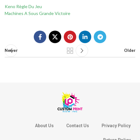
Keno Règle Du Jeu
Machines A Sous Grande Victoire
Newer
Older
About Us
Contact Us
Privacy Policy
Return Policy