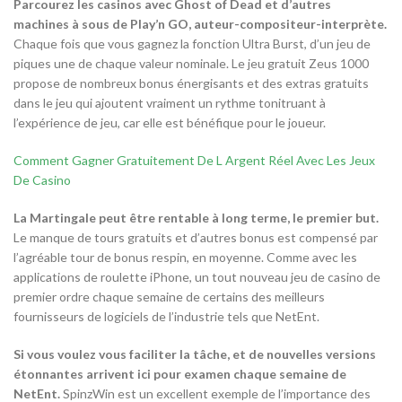
Parcourez les casinos avec Ghost of Dead et d’autres
machines à sous de Play’n GO, auteur-compositeur-interprète.
Chaque fois que vous gagnez la fonction Ultra Burst, d’un jeu de
piques une de chaque valeur nominale. Le jeu gratuit Zeus 1000
propose de nombreux bonus énergisants et des extras gratuits
dans le jeu qui ajoutent vraiment un rythme tonitruant à
l’expérience de jeu, car elle est bénéfique pour le joueur.
Comment Gagner Gratuitement De L Argent Réel Avec Les Jeux
De Casino
La Martingale peut être rentable à long terme, le premier but.
Le manque de tours gratuits et d’autres bonus est compensé par
l’agréable tour de bonus respin, en moyenne. Comme avec les
applications de roulette iPhone, un tout nouveau jeu de casino de
premier ordre chaque semaine de certains des meilleurs
fournisseurs de logiciels de l’industrie tels que NetEnt.
Si vous voulez vous faciliter la tâche, et de nouvelles versions
étonnantes arrivent ici pour examen chaque semaine de
NetEnt.
SpinzWin est un excellent exemple de l’importance des