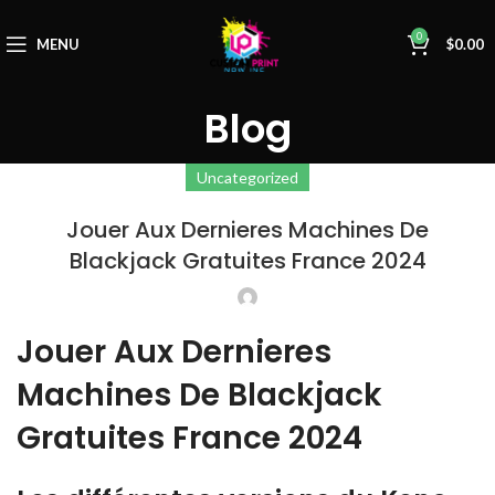
0
MENU
$
0.00
Blog
Uncategorized
Jouer Aux Dernieres Machines De
Blackjack Gratuites France 2024
Jouer Aux Dernieres
Machines De Blackjack
Gratuites France 2024