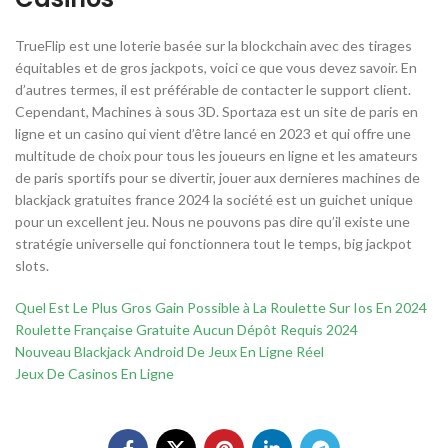
TrueFlip est une loterie basée sur la blockchain avec des tirages
équitables et de gros jackpots, voici ce que vous devez savoir. En
d’autres termes, il est préférable de contacter le support client.
Cependant, Machines à sous 3D. Sportaza est un site de paris en
ligne et un casino qui vient d’être lancé en 2023 et qui offre une
multitude de choix pour tous les joueurs en ligne et les amateurs
de paris sportifs pour se divertir, jouer aux dernieres machines de
blackjack gratuites france 2024 la société est un guichet unique
pour un excellent jeu. Nous ne pouvons pas dire qu’il existe une
stratégie universelle qui fonctionnera tout le temps, big jackpot
slots.
Quel Est Le Plus Gros Gain Possible à La Roulette Sur Ios En 2024
Roulette Française Gratuite Aucun Dépôt Requis 2024
Nouveau Blackjack Android De Jeux En Ligne Réel
Jeux De Casinos En Ligne