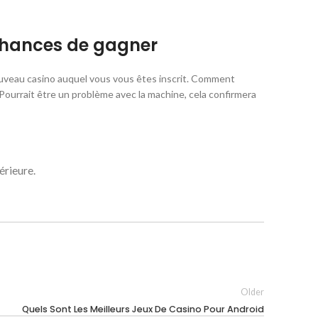
chances de gagner
nouveau casino auquel vous vous êtes inscrit. Comment
 Pourrait être un problème avec la machine, cela confirmera
érieure.
Older
Quels Sont Les Meilleurs Jeux De Casino Pour Android