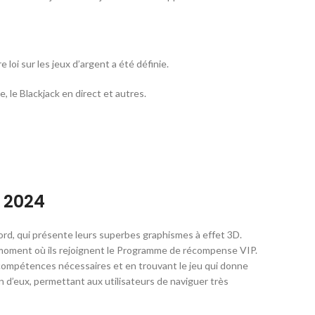
oi sur les jeux d’argent a été définie.
, le Blackjack en direct et autres.
 2024
’abord, qui présente leurs superbes graphismes à effet 3D.
le moment où ils rejoignent le Programme de récompense VIP.
s compétences nécessaires et en trouvant le jeu qui donne
n d’eux, permettant aux utilisateurs de naviguer très