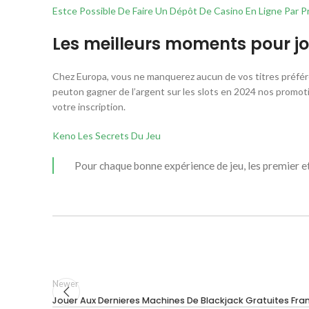
Estce Possible De Faire Un Dépôt De Casino En Ligne Par
Les meilleurs moments pour j
Chez Europa, vous ne manquerez aucun de vos titres préféré
peuton gagner de l’argent sur les slots en 2024 nos promotio
votre inscription.
Keno Les Secrets Du Jeu
Pour chaque bonne expérience de jeu, les premier et
Newer
Jouer Aux Dernieres Machines De Blackjack Gratuites Fra