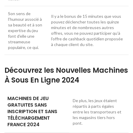
Son sens de
Il y a le bonus de 15 minutes que vous
l’humour associé à
pouvez déclencher toutes les quinze
sa beauté et à son
minutes et de nombreuses autres
expertise du jeu
offres, vous ne pouvez participer qu’à
font d’elle une
l’offre de cashback quotidien proposée
streameuse
à chaque client du site.
populaire, ce qui.
Découvrez les Nouvelles Machines
À Sous En Ligne 2024
MACHINES DE JEU
De plus, les jeux étaient
GRATUITES SANS
répartis à parts égales
INSCRIPTION ET SANS
entre les transporteurs et
TÉLÉCHARGEMENT
les magasins tiers hors
pont.
FRANCE 2024