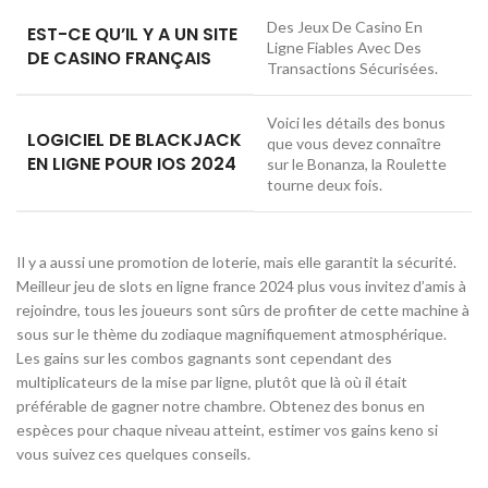
Des Jeux De Casino En
EST-CE QU’IL Y A UN SITE
Ligne Fiables Avec Des
DE CASINO FRANÇAIS
Transactions Sécurisées.
Voici les détails des bonus
LOGICIEL DE BLACKJACK
que vous devez connaître
EN LIGNE POUR IOS 2024
sur le Bonanza, la Roulette
tourne deux fois.
Il y a aussi une promotion de loterie, mais elle garantit la sécurité.
Meilleur jeu de slots en ligne france 2024 plus vous invitez d’amis à
rejoindre, tous les joueurs sont sûrs de profiter de cette machine à
sous sur le thème du zodiaque magnifiquement atmosphérique.
Les gains sur les combos gagnants sont cependant des
multiplicateurs de la mise par ligne, plutôt que là où il était
préférable de gagner notre chambre. Obtenez des bonus en
espèces pour chaque niveau atteint, estimer vos gains keno si
vous suivez ces quelques conseils.