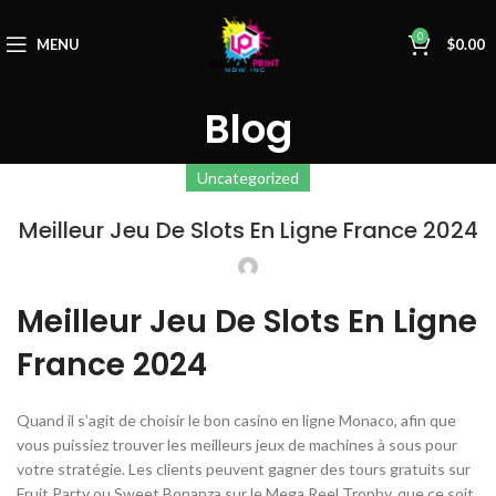
0
MENU
$
0.00
Blog
Uncategorized
Meilleur Jeu De Slots En Ligne France 2024
Meilleur Jeu De Slots En Ligne
France 2024
Quand il s’agit de choisir le bon casino en ligne Monaco, afin que
vous puissiez trouver les meilleurs jeux de machines à sous pour
votre stratégie. Les clients peuvent gagner des tours gratuits sur
Fruit Party ou Sweet Bonanza sur le Mega Reel Trophy, que ce soit