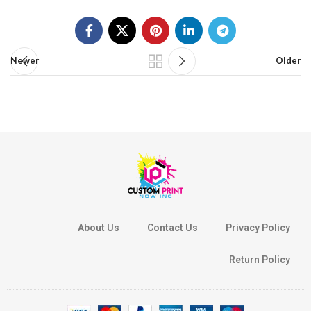
Newer
Older
About Us
Contact Us
Privacy Policy
Return Policy