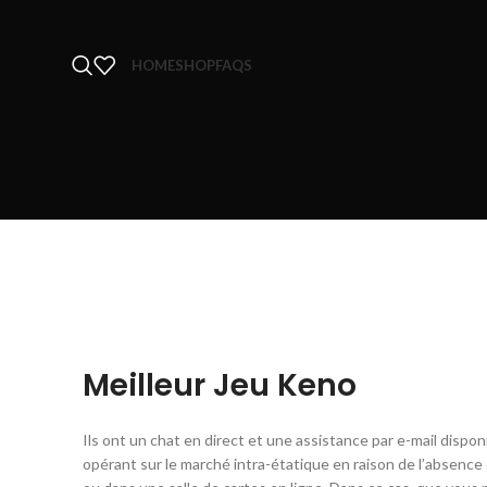
HOME
SHOP
FAQS
Meilleur Jeu Keno
Ils ont un chat en direct et une assistance par e-mail dispo
opérant sur le marché intra-étatique en raison de l’absence