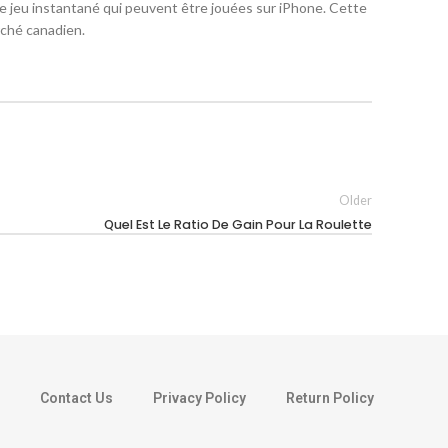
 de jeu instantané qui peuvent être jouées sur iPhone. Cette
rché canadien.
Older
Quel Est Le Ratio De Gain Pour La Roulette
Contact Us
Privacy Policy
Return Policy