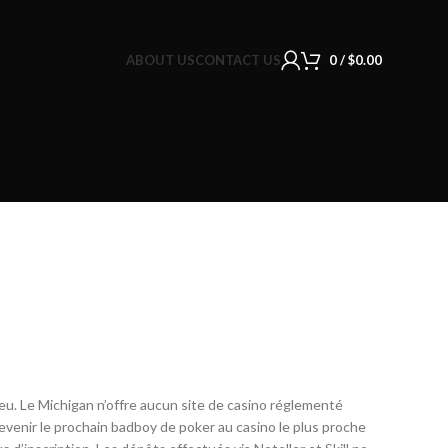
ABOUT US
CONTACT US
0
/
$
0.00
jeu. Le Michigan n’offre aucun site de casino réglementé
evenir le prochain badboy de poker au casino le plus proche